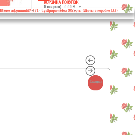
КОРЗИНА ПОКУПОК
0
товар(ов) - 0.00 ₴
37)
ягкие игрушки (17)
Тюльпаны (17)
Сувениры (1)
Хризантемы (85)
Торты (7)
Цветы в коробке (33)
Скидка