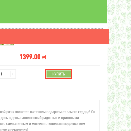
роза с мишкой
ть отзыв
1399.00 ₴
+
КУПИТЬ
асной розы является настощим подарком от самого сердца! Он
 день в день, наполненный радостью и приятными
ыв с симпатичным и мягким плюшевым медвежонком
тное впечатление!