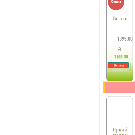
Скидка
Весенни
1395.00
₴
1165.00
₴
Купить
Яркий
сюрприз