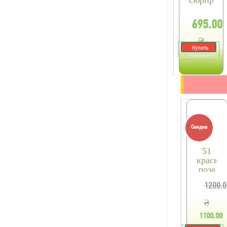
695.00
₴
Купить
Скидка
51
красная
роза
1200.0
₴
1100.00
₴