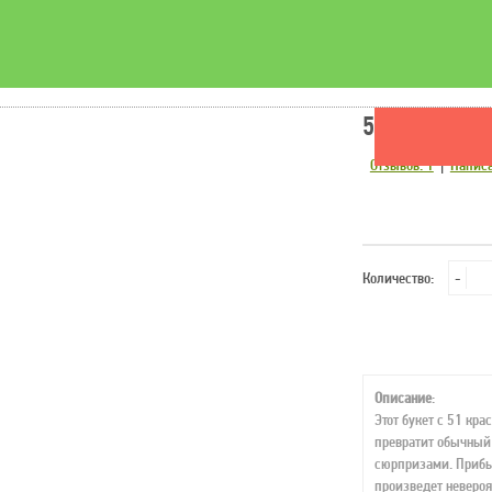
51 красная 
Отзывов: 1
|
Написа
Количество:
-
Описание
:
Этот букет с 51 кр
превратит обычный
сюрпризами. Приб
произведет невероя