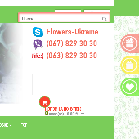
€
₴
$
руб
Flowers-Ukraine
(067) 829 30 30
(063) 829 30 30
КОРЗИНА ПОКУПОК
0
товар(ов) - 0.00 ₴
РОБКЕ
TOP