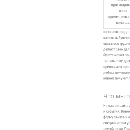
присматрив
наша
профессиона
команда.
позволяя придат
важность букетов
оказаться трудн
делают свое дел
букета может зан
тратить свое дра
предлагаем приоб
любых пожеланий
клиент получит 
Что мы 
На нашем сайте 
и события. Клие
форму заказа и 
специалистам уд
другой город Ук