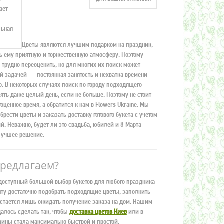
ает
льная
Цветы являются лучшим подарком на праздник,
ь ему приятную и торжественную атмосферу. Поэтому
 трудно переоценить, но для многих их поиск может
ой задачей — постоянная занятость и нехватка времени
о. В некоторых случаях поиск по городу подходящего
ять даже целый день, если не больше. Поэтому не стоит
гоценное время, а обратится к нам в Flowers Ukraine. Мы
рести цветы и заказать доставку готового букета с учетом
. Неважно, будет ли это свадьба, юбилей и 8 Марта —
лучшее решение.
предлагаем?
доступный большой выбор букетов для любого праздника
нту достаточно подобрать подходящие цветы, заполнить
остается лишь ожидать получение заказа на дом. Нашим
алось сделать так, чтобы
доставка цветов Киев
или в
раины стала максимально быстрой и простой.