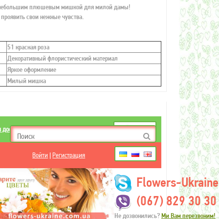
 небольшим плюшевым мишкой для милой дамы!
проявить свои нежные чувства.
51 красная роза
Декоративный флористический материал
Яркое оформление
Милый мишка
и доставка
Контакты
€
₴
$
руб
Войти
|
Регистрация
Flowers-Ukraine
(067) 829 30 30
Не дозвонились?
Ми Вам перезвоним!