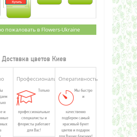
Купить
о пожаловать в Flowers-Ukraine
Доставка цветов Киев
во
Профессионализм
Оперативность
Мы
Только
Мы быстро
даем
и
лько
е и
профессиональные
качественно
анные
специалисты и
подберем самый
чных
флористы работают
красивый букет
а
для Вас!
цветов и подарок
и
для Ваших близких!