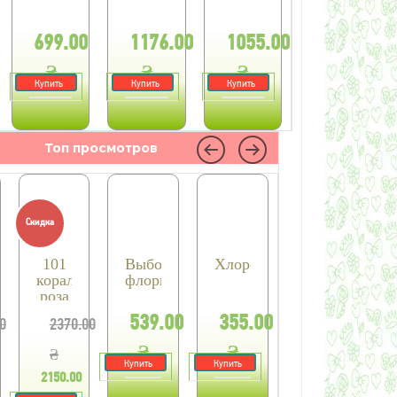
699.00
1176.00
1055.00
₴
₴
₴
Купить
Купить
Купить
Топ просмотров
Скидка
101
Выбор
Хлорофитум
коралловая
флориста
роза
539.00
355.00
0
2370.00
₴
₴
₴
Купить
Купить
2150.00
₴