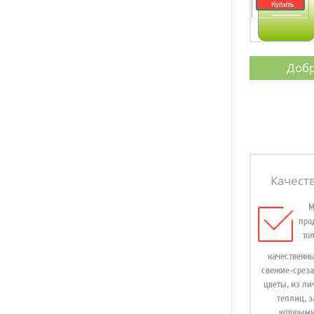
Купить
Добр
Качест
про
то
качественны
свежие-срез
цветы, из ли
теплиц, з
которым