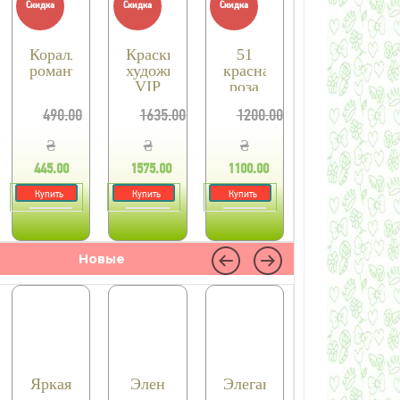
Скидка
Скидка
Скидка
й
Коралловая
Краски
51
романтика
художника
красная
VIP
роза
490.00
1635.00
1200.00
₴
₴
₴
445.00
1575.00
1100.00
₴
₴
₴
Купить
Купить
Купить
Новые
Яркая
Элен
Элегантность