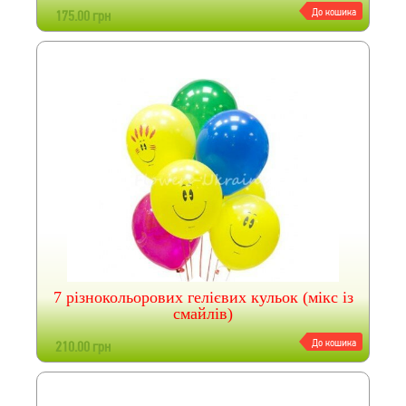
До кошика
175.00 грн
7 різнокольорових гелієвих кульок (мікс із
смайлів)
До кошика
210.00 грн