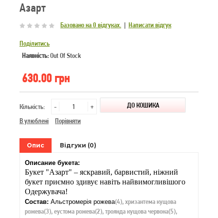
Азарт
Базовано на 0 відгуках.
|
Написати відгук
Поділитись
Наявність:
Out Of Stock
630.00 грн
Кількість:
-
+
В улюблені
Порівняти
Опис
Відгуки (0)
Описание букета:
Букет "Азарт" – яскравий, барвистий, ніжний
букет приємно здивує навіть найвимогливішого
Одержувача!
(4), хризантема кущова
Состав:
Альстромерія рожева
рожева(3), еустома рожева(2), троянда кущова червона(5),