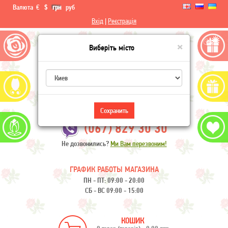
Валюта
€
$
грн
руб
Вхід
|
Реєстрація
×
Виберіть місто
Flowers-Ukraine
Сохранить
(067) 829 30 30
Не дозвонились?
Ми Вам перезвоним!
ГРАФИК РАБОТЫ МАГАЗИНА
ПН - ПТ: 09:00 - 20:00
СБ - ВС 09:00 - 15:00
КОШИК