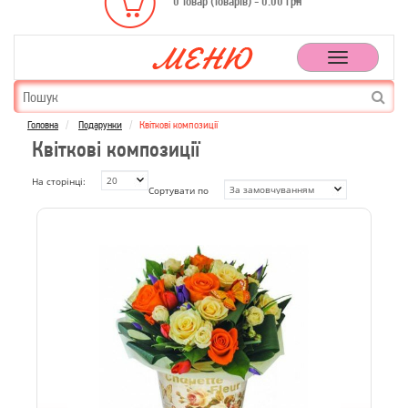
0 товар (товарів) - 0.00 грн
Toggle
navigation
Головна
Подарунки
Квіткові композиції
Квіткові композиції
На сторінці:
Сортувати по