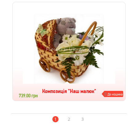
Композиція "Наш малюк"
До кошика
739.00 грн
1
2
3