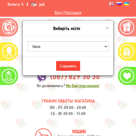
Валюта
€
$
грн
руб
Вхід
|
Реєстрація
×
Виберіть місто
Flowers-Ukraine
Сохранить
(067) 829 30 30
Не дозвонились?
Ми Вам перезвоним!
ГРАФИК РАБОТЫ МАГАЗИНА
ПН - ПТ: 09:00 - 20:00
СБ - ВС 09:00 - 15:00
КОШИК