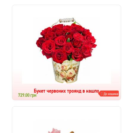
Букет червоних троянд в кашпо
До кошика
729.00 грн