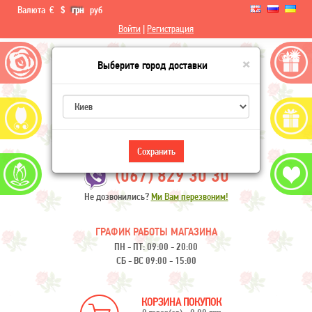
Валюта
€
$
грн
руб
Войти
|
Регистрация
×
Выберите город доставки
Flowers-Ukraine
Сохранить
(067) 829 30 30
Не дозвонились?
Ми Вам перезвоним!
ГРАФИК РАБОТЫ МАГАЗИНА
ПН - ПТ: 09:00 - 20:00
СБ - ВС 09:00 - 15:00
КОРЗИНА ПОКУПОК