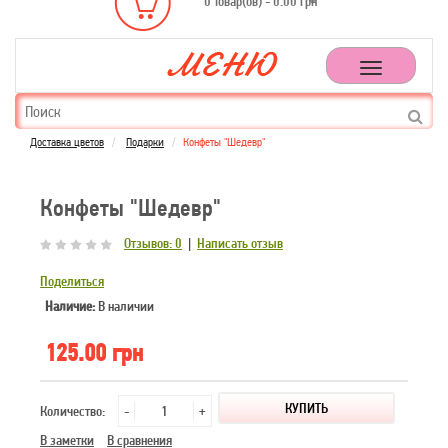
0 товар(ов) - 0.00 грн
Toggle
navigation
Доставка цветов
Подарки
Конфеты "Шедевр"
Конфеты "Шедевр"
Отзывов: 0
|
Написать отзыв
Поделиться
Наличие:
В наличии
125.00 грн
Количество:
-
+
В заметки
В сравнения